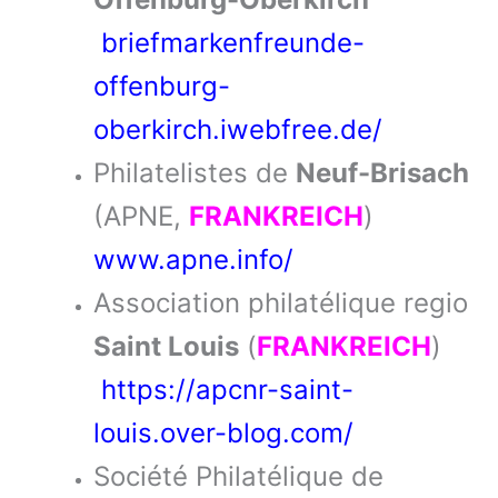
briefmarkenfreunde-
offenburg-
oberkirch.iwebfree.de/
Philatelistes de
Neuf-Brisach
(APNE,
FRANKREICH
)
www.apne.info/
Association philatélique regio
Saint Louis
(
FRANKREICH
)
https://apcnr-saint-
louis.over-blog.com/
Société Philatélique de