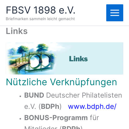
Zum
FBSV 1898 e.V.
Inhalt
springen
Briefmarken sammeln leicht gemacht
Links
Nützliche Verknüpfungen
BUND
Deutscher Philatelisten
e.V. (
BDPh
)
www.bdph.de/
BONUS-Programm
für
Mitglieder (
BDPh
)