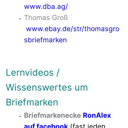
www.dba.ag/
Thomas Groß
www.ebay.de/str/thomasgro
sbriefmarken
Lernvideos /
Wissenswertes um
Briefmarken
Briefmarkenecke
RonAlex
auf facebook
(fast jeden