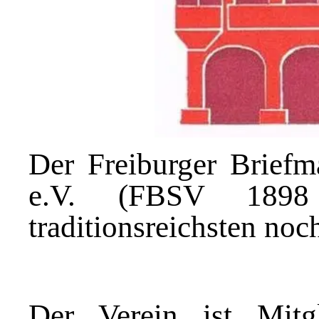
Der
Freibu
rger Brief
e.V. (FBSV 1898
trad
itionsreichsten noc
Der Verein ist Mit